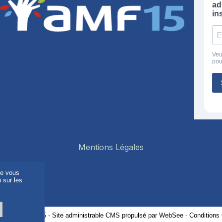
Mentions Légales
de vous
 sur les
réalisé par Net15
-
Site administrable CMS propulsé par WebSee
-
Conditions 